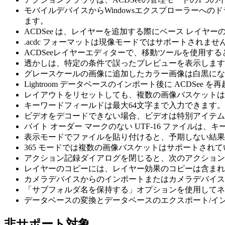
モバイルデバイスからWindowsエクスプローラーへ
ます。
ACDSee は、レイヤーを追加する際にベース レイヤ
.acdc フォーマットは現像モードではサポートされませ
ACDSeeレイヤーエディターで、移動ツールを使用す
透かしは、特定の条件で誤ったプレビューを表示します
グレースケールの画像に追加したカラー画像は白黒にな
Lightroom データベースのインポート後に ACDSee
レイアウトをリセットしても、複数の画像バスケットは
キーワードフィールドは最大64文字まで入力できます。
ビデオをデコードできない場合、ビデオは特別アイテム
バイト オーダー マークのない UTF-16 ファイルは
表示モードでファイルを貼り付けると、予期しない結果
365 モードでは複数の画像バスケットはサポートされ
アクション記録ダイアログを閉じると、次のアクション
レイヤーのコピーには、レイヤー効果のコピーは含まれ
カメラデバイスからのインポートまたはカメラデバイス
「サブフォルダ名を保持する」オプションを使用してネ
データベースの変換とデータベースのエクスポート/イ
非サポート対象