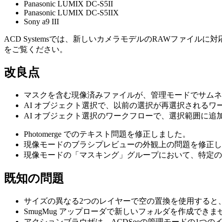
Panasonic LUMIX DC-S5II
Panasonic LUMIX DC-S5IIX
Sony a9 III
ACD Systemsでは、新しいカメラモデルのRAWファイ
をご覧ください。
改良点
マスクを含む現像済みファイルが、管理モードでサムネ
AI オブジェクト選択で、以前の選択が再選択されるワ
AI オブジェクト選択のワークフローで、選択範囲に
Photomerge でのテキスト問題を修正しました。
現像モードのブラシプレビューの外観上の問題を修正し
現像モードの「マスキング」グループにおいて、特定の
既知の問題
サイズの異なる2つのレイヤーで空の置換を使用すると
SmugMug アップローダで新しいフォルダを作成できま
アクションブラウザは、ACDSeeの管理モードの1つ