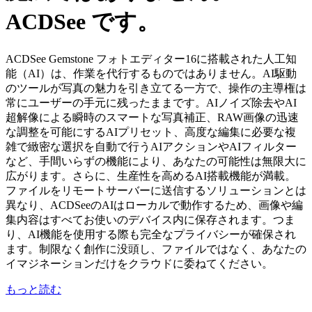
ACDSee です。
ACDSee Gemstone フォトエディター16に搭載された人工知
能（AI）は、作業を代行するものではありません。AI駆動
のツールが写真の魅力を引き立てる一方で、操作の主導権は
常にユーザーの手元に残ったままです。AIノイズ除去やAI
超解像による瞬時のスマートな写真補正、RAW画像の迅速
な調整を可能にするAIプリセット、高度な編集に必要な複
雑で緻密な選択を自動で行うAIアクションやAIフィルター
など、手間いらずの機能により、あなたの可能性は無限大に
広がります。さらに、生産性を高めるAI搭載機能が満載。
ファイルをリモートサーバーに送信するソリューションとは
異なり、ACDSeeのAIはローカルで動作するため、画像や編
集内容はすべてお使いのデバイス内に保存されます。つま
り、AI機能を使用する際も完全なプライバシーが確保され
ます。制限なく創作に没頭し、ファイルではなく、あなたの
イマジネーションだけをクラウドに委ねてください。
もっと読む