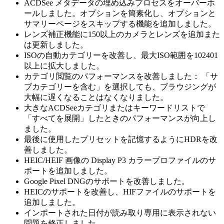
ACDSee メタデータの埋め込みプロセスをオーバーホ
ールしました。オプションを簡素化し、オプションと
サマリーページをスキップする機能を追加しました。
レンズ補正機能に150以上のカメラとレンズを追加また
は更新しました。
ISOの自動カテゴリーを改善し、最大ISO範囲を102401
以上に拡大しました。
カテゴリ閲覧のパフォーマンスを改善しました： 「サ
ブカテゴリーを含む」を選択しても、ブラウジングが
大幅に遅くなることはなくなりました。
大きなACDSeeカテゴリまたはキーワードリストで
「すべてを展開」したときのパフォーマンスが向上し
ました。
最後に使用したプリセットを記憶するようにHDRを改
善しました。
HEIC/HEIF 画像の Display P3 カラープロファイルのサ
ポートを追加しました。
Google Pixel DNGのサポートを改善しました。
HEICのサポートを改善し、HIFファイルのサポートを
追加しました。
インポートされた日付が読み取り専用に表示されない
問題を修正しました。