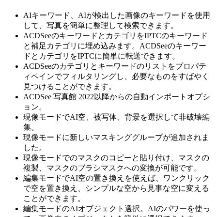
AIキーワード、AIが検出した画像のキーワードを使用
して、写真を簡単に整理して検索できます。
ACDSeeのキーワードとカテゴリをIPTCのキーワード
と補足カテゴリに埋め込みます。ACDSeeのキーワー
ドとカテゴリをIPTCに簡単に転送できます。
ACDSeeのカテゴリとキーワードのリストをプロパテ
ィペインでフィルタリングし、必要なものをすばやく
見つけることができます。
ACDSee 写真館 2022以降からの自動インポートオプシ
ョン。
現像モードでAI空、被写体、背景を選択して非破壊編
集。
現像モードに新しいマスキンググループが追加されま
した。
現像モードでのマスクのコピーと貼り付け、マスクの
複製、マスクのブラシマスクへの変換が可能です。
編集モードでAI空の置き換えを使えば、ワンクリック
で空を置き換え、シンプルな空から見事な空に変える
ことができます。
編集モードのAIオブジェクト選択。AIのパワーを使っ