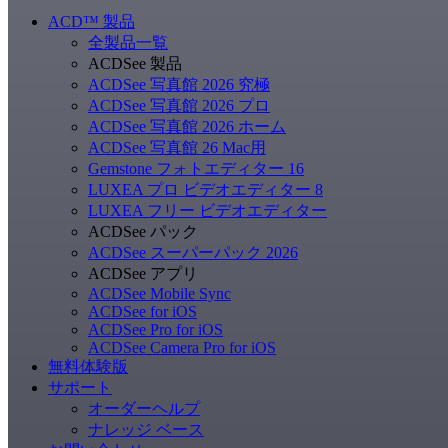
ACD
™
製品
全製品一覧
ACDSee 製品
ACDSee 写真館 2026 究極
ACDSee 写真館 2026 プロ
ACDSee 写真館 2026 ホーム
ACDSee 写真館 26 Mac用
Gemstone フォトエディター 16
LUXEA プロ ビデオエディター 8
LUXEA フリー ビデオエディター
ACDSee パック
ACDSee スーパーパック 2026
ACDSee アプリ
ACDSee Mobile Sync
ACDSee for iOS
ACDSee Pro for iOS
ACDSee Camera Pro for iOS
無料体験版
サポート
オーダーヘルプ
ナレッジ ベース