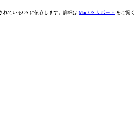
されているOS に依存します。詳細は
Mac OS サポート
をご覧