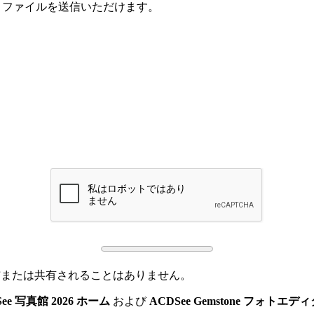
p ファイルを送信いただけます。
布または共有されることはありません。
ee 写真館 2026 ホーム
および
ACDSee Gemstone フォトエディ