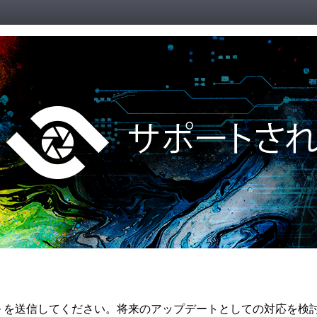
ル を送信してください。将来のアップデートとしての対応を検