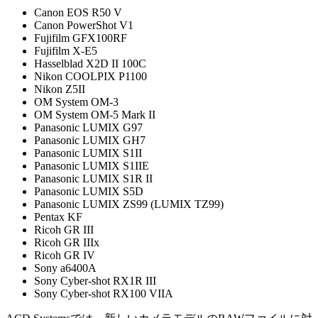
Canon EOS R50 V
Canon PowerShot V1
Fujifilm GFX100RF
Fujifilm X-E5
Hasselblad X2D II 100C
Nikon COOLPIX P1100
Nikon Z5II
OM System OM-3
OM System OM-5 Mark II
Panasonic LUMIX G97
Panasonic LUMIX GH7
Panasonic LUMIX S1II
Panasonic LUMIX S1IIE
Panasonic LUMIX S1R II
Panasonic LUMIX S5D
Panasonic LUMIX ZS99 (LUMIX TZ99)
Pentax KF
Ricoh GR III
Ricoh GR IIIx
Ricoh GR IV
Sony a6400A
Sony Cyber-shot RX1R III
Sony Cyber-shot RX100 VIIA