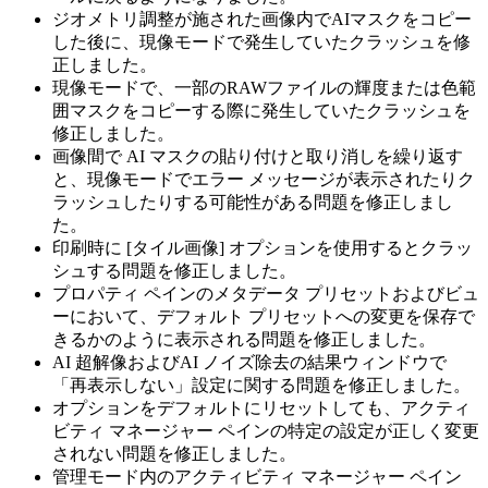
ジオメトリ調整が施された画像内でAIマスクをコピー
した後に、現像モードで発生していたクラッシュを修
正しました。
現像モードで、一部のRAWファイルの輝度または色範
囲マスクをコピーする際に発生していたクラッシュを
修正しました。
画像間で AI マスクの貼り付けと取り消しを繰り返す
と、現像モードでエラー メッセージが表示されたりク
ラッシュしたりする可能性がある問題を修正しまし
た。
印刷時に [タイル画像] オプションを使用するとクラッ
シュする問題を修正しました。
プロパティ ペインのメタデータ プリセットおよびビュ
ーにおいて、デフォルト プリセットへの変更を保存で
きるかのように表示される問題を修正しました。
AI 超解像およびAI ノイズ除去の結果ウィンドウで
「再表示しない」設定に関する問題を修正しました。
オプションをデフォルトにリセットしても、アクティ
ビティ マネージャー ペインの特定の設定が正しく変更
されない問題を修正しました。
管理モード内のアクティビティ マネージャー ペイン