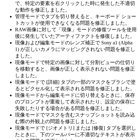
で、特定の要素を右クリックした時に発生した不適切
な動作を修正しました。
管理モードでタブを切り替えると、キーボード ショー
トカットが使用できなくなる問題を修正しました。
RAW画像に対して「現像」モードの修復ツールを使用
後に発生していたアーティファクトを修復しました。
現像および編集モードのレンズ補正で Sony a1 (Alpha
1) が正しいカメラにマッピングされない問題を修正し
ました。
現像モードで特定の画像に対して分割ビューの仕切り
を移動すると、画像が正しく表示されない問題を修正
しました。
現像モードで [詳細] タブの一部のマスクをブラシで塗
るとピクセル化して表示される問題を修正しました。
現像モードから編集モードに切り替えるときに、保存
のプロンプトが重複して表示されたり、設定の保存に
失敗したりする場合がある問題を修正しました。
現像モードでマスクを含むスナップショットを読み込
む際の外観上の問題を修正しました。
現像モードで [ジオメトリ] または [修復] タブを選択し
たときに、下のツールバーに不適切なテキストが表示