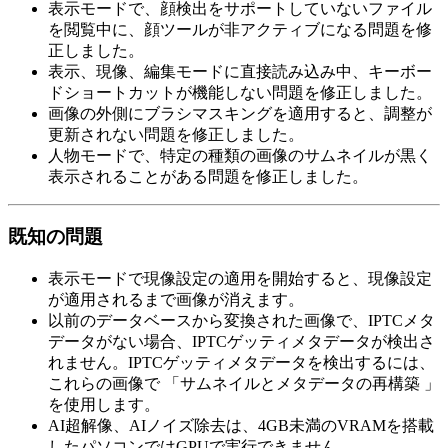
表示モードで、顔検出をサポートしていないファイル
を閲覧中に、顔ツールが非アクティブになる問題を修
正しました。
表示、現像、編集モードに直接読み込み中、キーボー
ドショートカットが機能しない問題を修正しました。
画像の外側にブラシマスキングを適用すると、調整が
更新されない問題を修正しました。
人物モードで、特定の種類の画像のサムネイルが黒く
表示されることがある問題を修正しました。
既知の問題
表示モードで現像設定の適用を開始すると、現像設定
が適用されるまで画像が消えます。
以前のデータベースから変換された画像で、IPTCメタ
データがない場合、IPTCゲッティメタデータが検出さ
れません。IPTCゲッティメタデータを検出するには、
これらの画像で 「サムネイルとメタデータの再構築 」
を使用します。
AI超解像、AIノイズ除去は、4GB未満のVRAMを搭載
したパソコンではGPUで実行できません。