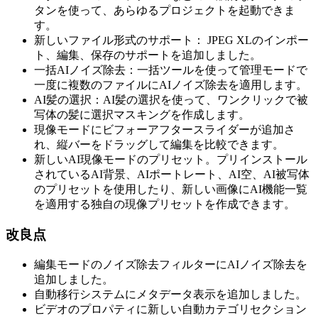
タンを使って、あらゆるプロジェクトを起動できま
す。
新しいファイル形式のサポート： JPEG XLのインポー
ト、編集、保存のサポートを追加しました。
一括AIノイズ除去：一括ツールを使って管理モードで
一度に複数のファイルにAIノイズ除去を適用します。
AI髪の選択：AI髪の選択を使って、ワンクリックで被
写体の髪に選択マスキングを作成します。
現像モードにビフォーアフタースライダーが追加さ
れ、縦バーをドラッグして編集を比較できます。
新しいAI現像モードのプリセット。プリインストール
されているAI背景、AIポートレート、AI空、AI被写体
のプリセットを使用したり、新しい画像にAI機能一覧
を適用する独自の現像プリセットを作成できます。
改良点
編集モードのノイズ除去フィルターにAIノイズ除去を
追加しました。
自動移行システムにメタデータ表示を追加しました。
ビデオのプロパティに新しい自動カテゴリセクション