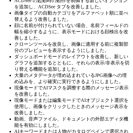
ACDSee の起動時の動作を制御する新しいオプション
を追加し、ACDSee タブを改善しました。
画像タイプの自動カテゴリをアルファベット順に並べ
替えるよう改善しました。
顔に名前が付けられていない場合、名前フィールドの
幅を縮小するように、表示モードにおける顔検出を改
善しました。
クローンツールを改良し、画像に適用する前に複製部
分のプレビューを表示するようにしました。
ダッシュボードモードのレイアウトを改善し、新しい
グラフを追加するとともに、それらの表示/非表示を切
り替える機能を追加しました。
大量のメタデータが埋め込まれているJPG画像への埋
め込みを、より確実に実行できるようにしました。
現像モードでAIマスクを調整する際のメッセージ表示
を改善しました。
現像モードまたは編集モードでAIオブジェクト選択を
使用し、画像をクリックしたときのメッセージ表示を
改善しました。
動画、音声ファイル、ドキュメントの外部エディタ機
能を有効にしました。
AIキーワードまたは人物がカタログペインで選択され