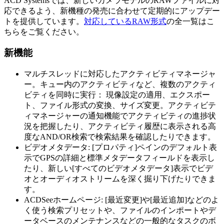
ACD Systemsでは、新しいカメラモデルのRAWファイルに対
応できるよう、新機種の発売に合わせて定期的にアップデー
トを提供しています。
対応しているRAW形式
の全一覧はこ
ちらをご覧ください。
新機能
マルチスレッドに対応したアクティビティマネージャ
ー。キュー内のアクティビティなど、複数のアクティ
ビティを同時に実行： 現像設定の適用、エクスポー
ト、ファイル形式の変換、サイズ変更。アクティビテ
ィマネージャーの通知機能でアクティビティの進捗状
況を把握したり、アクティビティ履歴に表示される高
度なAND/OR検索で検索結果を確認したりできます。
ビデオメタデータ: [プロパティ]ペインのデフォルト表
示でGPSの詳細と標準メタデータフィールドを表示し
たり、新しい[すべてのビデオメタデータ]表示でビデ
オとオーディオストリームを深く掘り下げたりできま
す。
ACDSeeホームページ: [最近変更]や[最近追加]などのよ
く使う検索プリセットや、ファイルのインポートやデ
ータベースのメンテナンスなどの一般的なタスクのボ