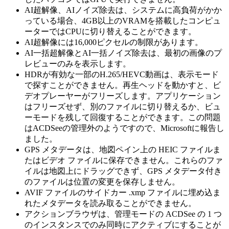
AI超解像、AIノイズ除去は、システムに高負荷がかか
っている場合、4GB以上のVRAMを搭載したコンピュ
ーターではCPUに切り替えることができます。
AI超解像には16,000ピクセルの制限があります。
AI一括超解像とAI一括ノイズ除去は、最初の画像のプ
レビューのみを表示します。
HDRが有効な一部のH.265/HEVC動画は、表示モード
で探すことができません。再生ヘッドを動かすと、ビ
デオプレーヤーがフリーズします。アプリケーション
はフリーズせず、別のファイルに切り替えるか、ビュ
ーモードを残して回復することができます。この問題
はACDSeeの管理外のようですので、Microsoftに報告し
ました。
GPS メタデータは、地図ペイン上の HEIC ファイルま
たはビデオ ファイルに保存できません。これらのファ
イルは地図上にドラッグできず、GPS メタデータ付き
のファイルは位置の変更を保存しません。
AVIF ファイルのサイドカー .xmp ファイルに埋め込ま
れたメタデータを読み取ることができません。
アクションブラウザは、管理モードの ACDSee の 1 つ
のインスタンスでのみ同時にアクティブにすることが