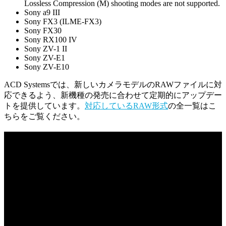
Lossless Compression (M) shooting modes are not supported.
Sony a9 III
Sony FX3 (ILME-FX3)
Sony FX30
Sony RX100 IV
Sony ZV-1 II
Sony ZV-E1
Sony ZV-E10
ACD Systemsでは、新しいカメラモデルのRAWファイルに対
応できるよう、新機種の発売に合わせて定期的にアップデー
トを提供しています。
対応しているRAW形式
の全一覧はこ
ちらをご覧ください。
新機能
AI 顔編集は、あなたのポートレートレタッチを新たな
高みへと導きます。目、眉、鼻、口、顔の形など、顔
の特徴の細かい部分をコントロールし、写真にメイク
アップを適用します。
AI空置換を使えば、ワンクリックで平凡な空を魅力的
な空に置き換えることができます。