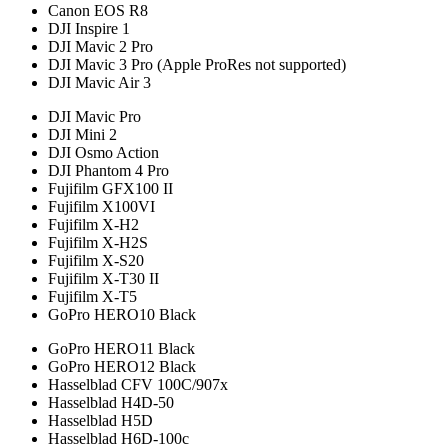
Canon EOS R8
DJI Inspire 1
DJI Mavic 2 Pro
DJI Mavic 3 Pro (Apple ProRes not supported)
DJI Mavic Air 3
DJI Mavic Pro
DJI Mini 2
DJI Osmo Action
DJI Phantom 4 Pro
Fujifilm GFX100 II
Fujifilm X100VI
Fujifilm X-H2
Fujifilm X-H2S
Fujifilm X-S20
Fujifilm X-T30 II
Fujifilm X-T5
GoPro HERO10 Black
GoPro HERO11 Black
GoPro HERO12 Black
Hasselblad CFV 100C/907x
Hasselblad H4D-50
Hasselblad H5D
Hasselblad H6D-100c