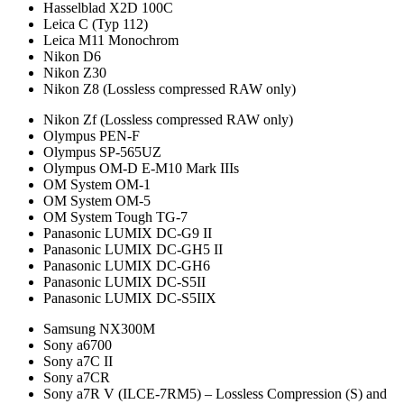
Hasselblad X2D 100C
Leica C (Typ 112)
Leica M11 Monochrom
Nikon D6
Nikon Z30
Nikon Z8 (Lossless compressed RAW only)
Nikon Zf (Lossless compressed RAW only)
Olympus PEN-F
Olympus SP-565UZ
Olympus OM-D E-M10 Mark IIIs
OM System OM-1
OM System OM-5
OM System Tough TG-7
Panasonic LUMIX DC-G9 II
Panasonic LUMIX DC-GH5 II
Panasonic LUMIX DC-GH6
Panasonic LUMIX DC-S5II
Panasonic LUMIX DC-S5IIX
Samsung NX300M
Sony a6700
Sony a7C II
Sony a7CR
Sony a7R V (ILCE-7RM5) – Lossless Compression (S) and