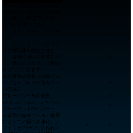
AIノイズ除去 – 高ISO感度
で撮影した画像や、照明状
✓
況の厳しい環境下で撮影し
た画像を瞬時に補正
ワンクリックAIヘアマスキ
✓
ング
AIプリセット – ワンクリッ
クで被写体を際立たせた
り、背景の照明を調整した
✓
り、独自のスタイルを反映
させたりできます
AI顔編集の改良：AI髪グル
ープとスプロッチ除去ツー
✓
ルの追加
クローンツールの改良
✓
JPEG XL（JXL）ファイル
✓
フォーマットのサポート
AI駆動の編集ツールの使用
によって大幅に高速化。ソ
✓
✓
フトウェアがCPUの代わり