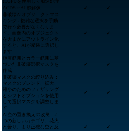
にGPUを使用して加速処理
ACDSee AI 超解像
✓
✓
非破壊AIオブジェクトマス
キング - 複雑な選択を手動
で行う必要がなくなりま
す。画像内のオブジェクト
✓
✓
を大まかにアウトライン化
すると、AIが精確に選択し
ます
輝度範囲とカラー範囲に基
づいた非破壊選択マスクを
✓
✓
作成
非破壊マスクの絞り込み：
マスクのブレンド、拡大、
縮小のためのフェザリング
✓
✓
とシフトオプションを使用
して選択マスクを調整しま
す
AI空の置き換えの改良：2
つの新しいカテゴリ、花火
と曇り、より正確な空と反
✓
✓