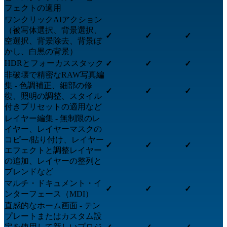
フェクトの適用
ワンクリックAIアクション
（被写体選択、背景選択、
✓
✓
✓
空選択、背景除去、背景ぼ
かし、白黒の背景）
HDRとフォーカススタック
✓
✓
✓
非破壊で精密なRAW写真編
集 - 色調補正、細部の修
✓
✓
✓
復、照明の調整、スタイル
付きプリセットの適用など
レイヤー編集 - 無制限のレ
イヤー、レイヤーマスクの
コピー/貼り付け、レイヤー
✓
✓
✓
エフェクトと調整レイヤー
の追加、レイヤーの整列と
ブレンドなど
マルチ・ドキュメント・イ
✓
✓
✓
ンターフェース（MDI）
直感的なホーム画面 - テン
プレートまたはカスタム設
定を使用して新しいプロジ