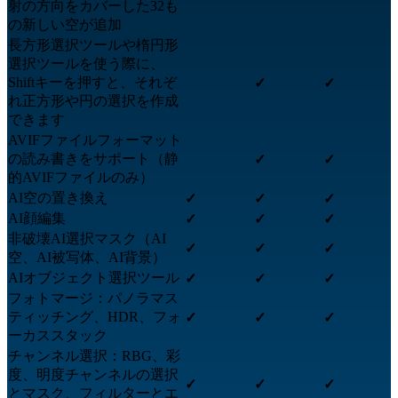
射の方向をカバーした32も
の新しい空が追加
長方形選択ツールや楕円形
選択ツールを使う際に、
Shiftキーを押すと、それぞ
✓
✓
れ正方形や円の選択を作成
できます
AVIFファイルフォーマット
の読み書きをサポート（静
✓
✓
的AVIFファイルのみ）
AI空の置き換え
✓
✓
✓
AI顔編集
✓
✓
✓
非破壊AI選択マスク（AI
✓
✓
✓
空、AI被写体、AI背景）
AIオブジェクト選択ツール
✓
✓
✓
フォトマージ：パノラマス
ティッチング、HDR、フォ
✓
✓
✓
ーカススタック
チャンネル選択：RBG、彩
度、明度チャンネルの選択
✓
✓
✓
とマスク、フィルターとエ