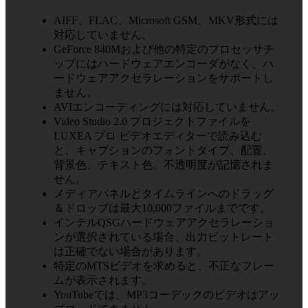
AIFF、FLAC、Microsoft GSM、MKV形式には
対応していません。
GeForce 840Mおよび他の特定のプロセッサチ
ップにはハードウェアエンコーダがなく、ハ
ードウェアアクセラレーションをサポートし
ません。
AVIエンコーディングには対応していません。
Video Studio 2.0 プロジェクトファイルを
LUXEA プロ ビデオエディターで読み込む
と、キャプションのフォントタイプ、配置、
背景色、テキスト色、不透明度が記憶されま
せん。
メディアパネルとタイムラインへのドラッグ
＆ドロップは最大10,000ファイルまでです。
インテルQSGハードウェアアクセラレーショ
ンが選択されている場合、出力ビットレート
は正確でない場合があります。
特定のMTSビデオを求めると、不正なフレー
ムが表示されます。
YouTubeでは、MP3コーデックのビデオはアッ