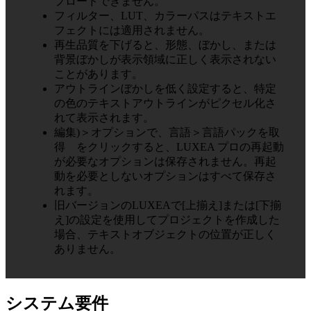
プロードできません。
フィルター、LUT、カラーパスはテキストエ
フェクトには適用されません。
再生品質を下げると、形態、ぼかし、または
背景ぼかしが表示領域に正しく表示されない
ことがあります。
アウトラインぼかしを低く設定すると、特定
の色のテキストアウトラインがピクセル化さ
れて表示されます。
編集)＞オプションで、言語＞言語パックを取
得 をクリックすると、LUXEA プロの再起動
が必要なオプションは保存されません。再起
動を必要としないオプションはすべて保存さ
れます。
旧バージョンのLUXEAで[上揃え]または[下揃
え]の設定を使用してプロジェクトを作成した
場合、テキストオブジェクトの位置が正しく
ありません。
システム要件