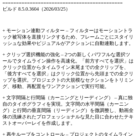
============================================
ビルド 8.5.0.3604（2026/03/25）
+ モーション連動フィルター – フィルターはモーショントラ
ック被写体を直接リンクするため、フレームごとにスタイリ
ッシュな効果やビジュアルがアクションに自動連動します。
+ クリップ選択機能の強化 – 2つの新しくパワフルな選択ツ
ールでタイムライン操作を高速化。「前方すべてを選択」は
クリック位置からタイムライン末尾までの全クリップを、
「後方すべてを選択」はクリック位置から先頭までの全クリ
ップを選択。プロジェクトの大規模なセクションをトリミン
グ、移動、再配置をワンアクションで実行可能。
+ 文字間隔と行間隔（カーニングとリーディング） – 真に独
自のタイポグラフィを実現。文字間の水平間隔（カーニン
グ）と行間の垂直間隔（リーディング）を微調整し、動画全
体の洗練されたプロフェッショナルな見た目に合わせたテキ
ストオーバーレイを作成します。
+ 再生ループをコントロール – プロジェクトのタイムライン