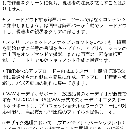
しで録画をクリーンに保ち、視聴者の注意を散らすことはあ
りません。
+ フェードアウトする録画バー – ツールではなくコンテンツ
に集中しましょう。録画中は録画バーが自動でフェードアウ
トし、視聴者の視界をクリアに保ちます。
+ スクリーンショット／スナップショットをいつでも – 録画
を開始せずに任意の瞬間をキャプチャ。アプリケーションの
静止画をオンデマンドで撮影、または画面の一部を選択可
能。チュートリアルやドキュメント作成に最適です。
+ TikTokへのアップロード – 内蔵エクスポート機能でTikTok
用に最適化された動画を簡単に作成。アップロード時間を短
縮し、バズる動画の制作に集中できます。
+ WAVオーディオサポート – 放送品質のオーディオが必要で
すか？LUXEA Pro 8.5はWAV形式でのオーディオエクスポー
トをサポートし、プロフェッショナルなワークフローに即対
応可能な、高品質かつ非圧縮のファイルを提供します。
o モザイク処理において、[プロパティ] > [ベーシック] > [パ
ラメータ] セクションがデフォルトで展開されるように設定