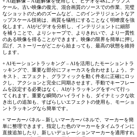
+ AI超解像 – AI超解像を使用して、ビデオを4Kにアップス
ケール。古い映像の復元、混合画質のソースでの作業、完璧
なショットのためのズームなど、このインテリジェントなア
ップスケール技術は、画質を犠牲にすることなく明瞭度を強
化します。AIがビデオを分析し、インテリジェントに細部
を補うことで、よりシャープで、よりきれいで、より一貫性
のある映像を得ることができます。映像の限界を簡単に押し
広げ、ストーリーがどこから始まっても、最高の状態を維持
します。
+ AIモーショントラッキング – AIを活用したモーショントラ
ッキングで、重要な部分にフォーカスを合わせましょう。テ
キスト、エフェクト、グラフィックを動く件名に正確にロッ
クし、アクションと完全に同期させます。手動でキーフレー
ムを設定する必要はなく、AIがトラッキングをすべて行っ
てくれます。重要な瞬間のハイライトも、ダイナミックな吹
き出しの追加も、すばらしいエフェクトの使用も、モーショ
ントラッキングなら簡単です。
+ マーカーパネル – 新しいマーカーパネルで、マーカーを簡
単に整理できます。指定した色のマーカーをタイムラインに
直接追加したり、新しいデュレーションマーカーを適用すれ