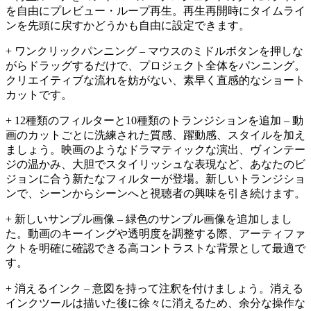
を自由にプレビュー・ループ再生。再生再開時にタイムライ
ンを先頭に戻すかどうかも自由に設定できます。
+ ワンクリックパンニング – マウスのミドルボタンを押しな
がらドラッグするだけで、プロジェクト全体をパンニング。
クリエイティブな流れを妨がない、素早く直感的なショート
カットです。
+ 12種類のフィルターと10種類のトランジションを追加 – 動
画のカットごとに洗練された質感、躍動感、スタイルを加え
ましょう。映画のようなドラマティックな演出、ヴィンテー
ジの温かみ、大胆でスタイリッシュな表現など、あなたのビ
ジョンに合う新たなフィルターが登場。新しいトランジショ
ンで、シーンからシーンへと視聴者の興味を引き続けます。
+ 新しいサンプル画像 – 緑色のサンプル画像を追加しまし
た。動画のキーイングや透明度を調整する際、アーティファ
クトを明確に確認できる高コントラストな背景として最適で
す。
+ 消えるインク – 意図を持って注釈を付けましょう。消える
インクツールは描いた後に徐々に消えるため、余分な操作な