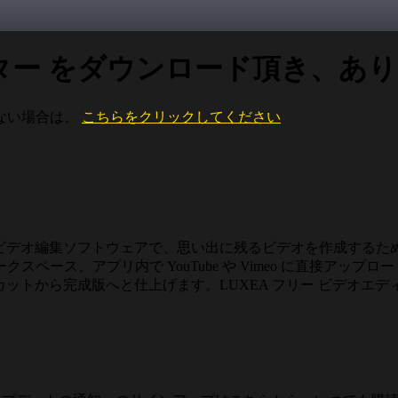
ディター をダウンロード頂き、あ
ない場合は、
こちらをクリックしてください
すいビデオ編集ソフトウェアで、思い出に残るビデオを作成する
ペース、アプリ内で YouTube や Vimeo に直接アッ
フカットから完成版へと仕上げます。LUXEA フリー ビデオエ