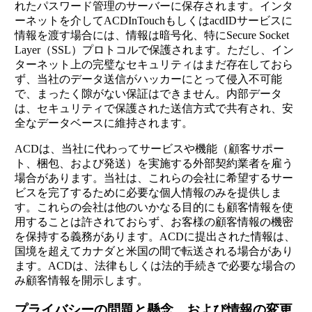
れたパスワード管理のサーバーに保存されます。インタ
ーネットを介してACDInTouchもしくはacdIDサービスに
情報を渡す場合には、情報は暗号化、特にSecure Socket
Layer（SSL）プロトコルで保護されます。ただし、イン
ターネット上の完璧なセキュリティはまだ存在しておら
ず、当社のデータ送信がハッカーにとって侵入不可能
で、まったく隙がない保証はできません。内部データ
は、セキュリティで保護された送信方式で共有され、安
全なデータベースに維持されます。
ACDは、当社に代わってサービスや機能（顧客サポー
ト、梱包、および発送）を実施する外部契約業者を雇う
場合があります。当社は、これらの会社に希望するサー
ビスを完了するために必要な個人情報のみを提供しま
す。これらの会社は他のいかなる目的にも顧客情報を使
用することは許されておらず、お客様の顧客情報の機密
を保持する義務があります。ACDに提出された情報は、
国境を超えてカナダと米国の間で転送される場合があり
ます。ACDは、法律もしくは法的手続きで必要な場合の
み顧客情報を開示します。
プライバシーの問題と懸念、および情報の変更