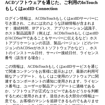
ACDソフトウェアを通じた、ご利用のInTouch
もしくはacdID Connection
ログイン情報は、ACDInTouchもしくはacdIDサーバーに
引き渡され、これには次のような詳細情報が含まれま
す： 接続時間、IPアドレス、アプリケーション認識子、
ホスト製品認識子（例えば、ACDInTouchもしくはacdID
がACDSee™であることをサーバーに伝えるなど）ホス
トアプリケーションの言語、製品バージョン（どのバー
ジョンのACDSeeがホストソフトウェアかなど）、ホス
トのインストール日付、サーバー接続日付、ライセンス
番号（該当する場合）。
この情報は、ACDInTouchもしくはacdIDサービスを通じ
て関連コンテンツをお客様に提示および、最新の利用可
能なアップデート、もしくはご使用のソフトウェアに関
連するコンポーネントの通知に使用されます。ライセン
ス番号は、ユーザーが製品アップデートに適格である
か、ソフトウェアが正式なコピーであるかどうかを判断
するために使用されます。送信される大部分の情報は一
意でも、お客様のマシンを追跡できるものでもありませ