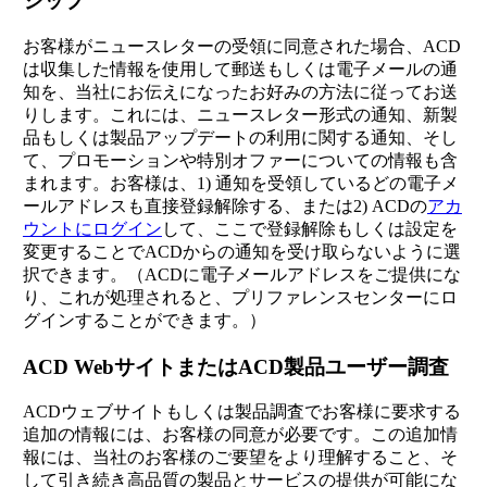
シップ
お客様がニュースレターの受領に同意された場合、ACD
は収集した情報を使用して郵送もしくは電子メールの通
知を、当社にお伝えになったお好みの方法に従ってお送
りします。これには、ニュースレター形式の通知、新製
品もしくは製品アップデートの利用に関する通知、そし
て、プロモーションや特別オファーについての情報も含
まれます。お客様は、1) 通知を受領しているどの電子メ
ールアドレスも直接登録解除する、または2) ACDの
アカ
ウントにログイン
して、ここで登録解除もしくは設定を
変更することでACDからの通知を受け取らないように選
択できます。（ACDに電子メールアドレスをご提供にな
り、これが処理されると、プリファレンスセンターにロ
グインすることができます。）
ACD WebサイトまたはACD製品ユーザー調査
ACDウェブサイトもしくは製品調査でお客様に要求する
追加の情報には、お客様の同意が必要です。この追加情
報には、当社のお客様のご要望をより理解すること、そ
して引き続き高品質の製品とサービスの提供が可能にな