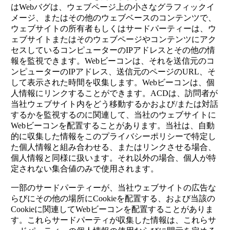
はWebバグは、ウェブページ上の小さなグラフィックイ
メージ、またはその他のウェブベースのコンテンツで、
ウェブサイトの所有者もしくはサードパーティーは、ウ
ェブサイトまたはそのウェブページやコンテンツにアク
セスしているコンピューターのIPアドレスとその他の情
報を監視できます。Webビーコンは、それを送信元のコ
ンピューターのIPアドレス、送信元のページのURL、そ
して表示された時間を収集します。Webビーコンは、個
人情報にリンクすることができます。ACDは、訪問者が
当社ウェブサイト内をどう移動するかおよび/または対話
するかを監視するのに関連して、当社のウェブサイトに
Webビーコンを配置することがあります。当社は、自動
的に収集した情報をこのプライバシーポリシーで特定し
た個人情報と組み合わせる、またはリンクさせる場合、
個人情報と同様に扱います。それ以外の場合、個人が特
定されない集合値のみで使用されます。
一部のサードパーティーが、当社ウェブサイトの広告な
らびにその他の場所にCookieを配置する、および当該の
Cookieに関連してWebビーコンを配置することがありま
す。これらサードパーティが収集した情報は、これらサ