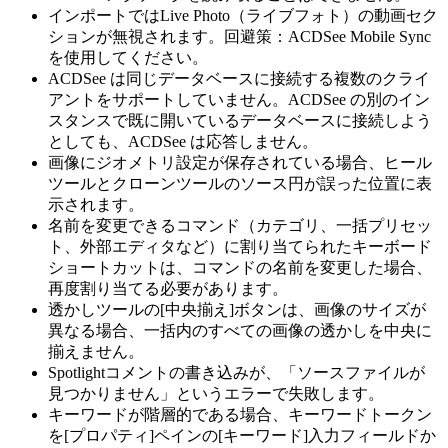
インポートではLive Photo（ライブフォト）の動画セク
ションが無視されます。回避策：ACDSee Mobile Sync
を使用してください。
ACDSee は同じデータベースに接続する複数のクライ
アントをサポートしていません。ACDSee の別のイン
スタンスで既に開いているデータベースに接続しよう
としても、ACDSee は応答しません。
画像にジオメトリ設定が保存されている場合、ヒール
ツールとクローンツールのソース円が誤った位置に表
示されます。
名前を変更できるコマンド（カテゴリ、一括プリセッ
ト、外部エディタなど）に割り当てられたキーボード
ショートカットは、コマンドの名前を変更した場合、
再度割り当てる必要があります。
透かしツールの[中央揃え]ボタンは、画像のサイズが
異なる場合、一括内のすべての画像の透かしを中央に
揃えません。
Spotlightコメントの書き込みが、「ソースファイルが
見つかりません」というエラーで失敗します。
キーワードが階層的である場合、キーワードトークン
を[プロパティ]ペインの[キーワード]入力フィールドか