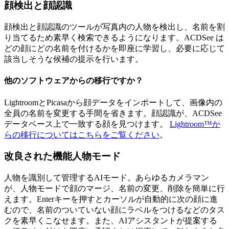
顔検出と顔認識
顔検出と顔認識のツールが写真内の人物を検出し、名前を割
り当てるため素早く検索できるようになります。ACDSee は
どの顔にどの名前を付けるかを即座に学習し、必要に応じて
該当しそうな候補の提示を行います。
他のソフトウェアからの移行ですか？
LightroomとPicasaから顔データをインポートして、画像内の
全員の名前を変更する手間を省きます。顔認識が、ACDSee
データベース上で一致する顔を見つけます。
Lightroom™か
らの移行についてはこちらをご覧ください
。
改良された機能
人物モード
人物を識別して管理するAIモード。あらゆるカメラマン
が、人物モードで顔のマージ、名前の変更、削除を簡単に行
えます。Enterキーを押すとカーソルが自動的に次の顔に進
むので、名前のついていない顔にラベルをつけるなどのタス
クを素早くこなせます。また、AIアシスタントが提案する