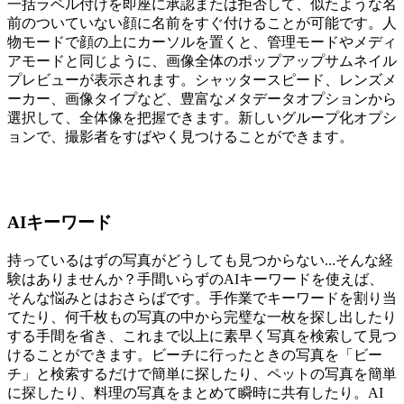
一括ラベル付けを即座に承認または拒否して、似たような名
前のついていない顔に名前をすぐ付けることが可能です。人
物モードで顔の上にカーソルを置くと、管理モードやメディ
アモードと同じように、画像全体のポップアップサムネイル
プレビューが表示されます。シャッタースピード、レンズメ
ーカー、画像タイプなど、豊富なメタデータオプションから
選択して、全体像を把握できます。新しいグループ化オプシ
ョンで、撮影者をすばやく見つけることができます。
AIキーワード
持っているはずの写真がどうしても見つからない...そんな経
験はありませんか？手間いらずのAIキーワードを使えば、
そんな悩みとはおさらばです。手作業でキーワードを割り当
てたり、何千枚もの写真の中から完璧な一枚を探し出したり
する手間を省き、これまで以上に素早く写真を検索して見つ
けることができます。ビーチに行ったときの写真を「ビー
チ」と検索するだけで簡単に探したり、ペットの写真を簡単
に探したり、料理の写真をまとめて瞬時に共有したり。AI