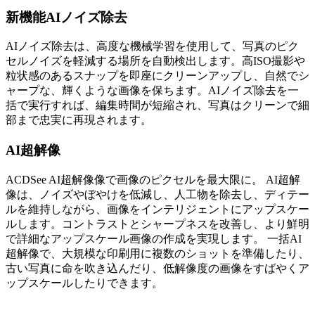
新機能
AIノイズ除去
AIノイズ除去は、高度な機械学習を使用して、写真のピク
セルノイズを軽減する場所を自動検出します。高ISO撮影や
粒状感のあるスナップを即座にクリーンアップし、自然でシ
ャープな、輝くような画像を保ちます。AIノイズ除去を一
括で実行すれば、編集時間が短縮され、写真はクリーンで細
部まで忠実に再現されます。
AI超解像
ACDSee AI超解像像で画像のピクセルを最大限に。 AI超解
像は、ノイズやぼやけを低減し、人工物を除去し、ディテー
ルを維持しながら、画像をインテリジェントにアップスケー
ルします。コントラストとシャープネスを改善し、より鮮明
で詳細なアップスケール画像の作成を実現します。 一括AI
超解像で、大規模な印刷用に複数のショットを準備したり、
古い写真に命を吹き込んだり、低解像度の画像をすばやくア
ップスケールしたりできます。