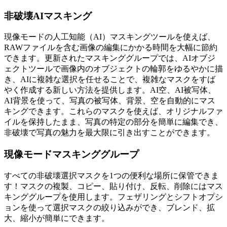
非破壊AIマスキング
現像モードの人工知能（AI）マスキングツールを使えば、
RAWファイルを含む画像の編集にかかる時間を大幅に節約
できます。更新されたマスキンググループでは、AIオブジ
ェクトツールで画像内のオブジェクトの輪郭をゆるやかに描
き、AIに複雑な選択を任せることで、複雑なマスクをすば
やく作成する新しい方法を提供します。AI空、AI被写体、
AI背景を使って、写真の被写体、背景、空を自動的にマス
キングできます。これらのマスクを使えば、オリジナルファ
イルを保持したまま、写真の特定の部分を簡単に編集でき、
非破壊で写真の魅力を最大限に引き出すことができます。
現像モードマスキンググループ
すべての非破壊選択マスクを1つの便利な場所に保管できま
す！マスクの複製、コピー、貼り付け、反転、削除にはマス
キンググループを使用します。フェザリングとシフトオプシ
ョンを使って選択マスクの絞り込みができ、ブレンド、拡
大、縮小が簡単にできます。